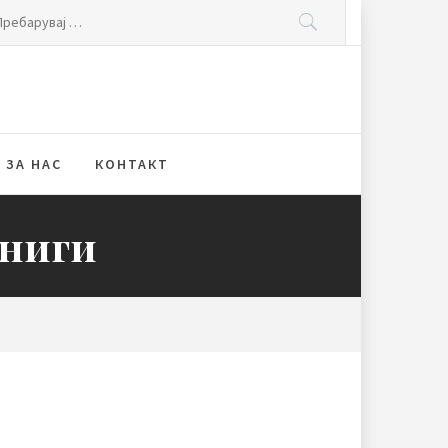
ебарувај
:
ЗА НАС
КОНТАКТ
книги