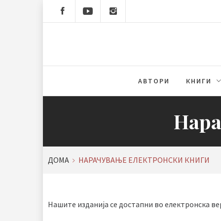
Skip
to
content
АВТОРИ
КНИГИ
Нара
ДОМА
НАРАЧУВАЊЕ ЕЛЕКТРОНСКИ КНИГИ
Нашите изданија се достапни во електронска вер