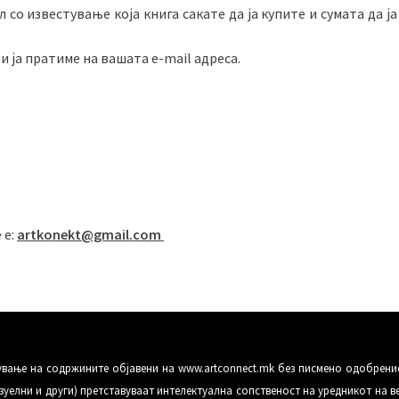
л со известување која книга сакате да ја купите и сумата да 
и ја пратиме на вашата e-mail адреса.
 е:
artkonekt@gmail.com
сување на содржините објавени на www.artconnect.mk без писмено одобрени
уелни и други) претставуваат интелектуална сопственост на уредникот на в