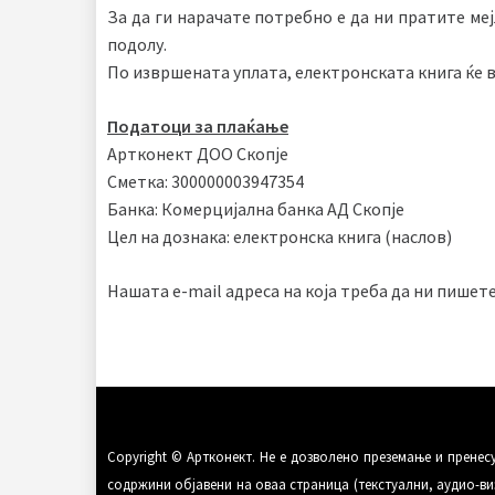
За да ги нарачате потребно е да ни пратите меј
подолу.
По извршената уплата, електронската книга ќе в
Податоци за плаќање
Артконект ДОО Скопје
Сметка: 300000003947354
Банка: Комерцијална банка АД Скопје
Цел на дознака: електронска книга (наслов)
Нашата e-mail адреса на која треба да ни пишете
Copyright © Артконект. Не е дозволено преземање и прене
содржини објавени на оваа страница (текстуални, аудио-виз