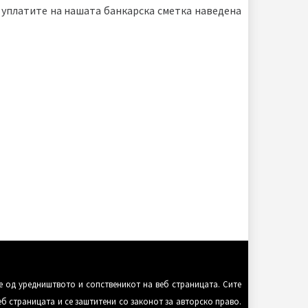
ја уплатите на нашата банкарска сметка наведена
е од уредништвото и сопственикот на веб страницата. Сите
еб страницата и се заштитени со законот за авторско право.