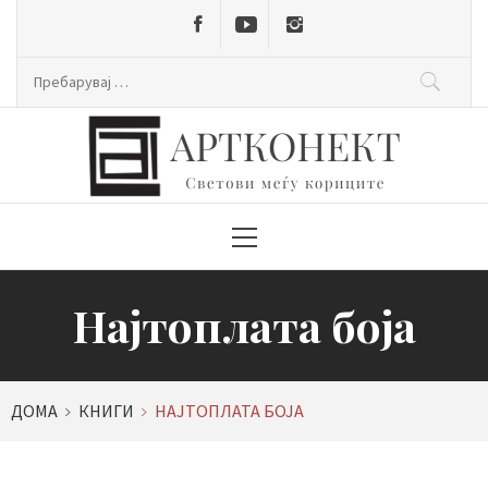
Skip
to
content
Пребарувај
за:
Primary
Menu
Најтоплата боја
ДОМА
КНИГИ
НАЈТОПЛАТА БОЈА