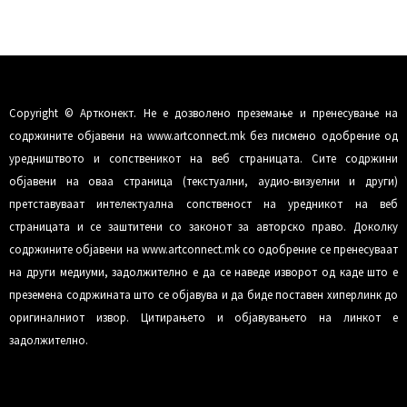
Copyright © Артконект. Не е дозволено преземање и пренесување на
содржините објавени на www.artconnect.mk без писмено одобрение од
уредништвото и сопственикот на веб страницата. Сите содржини
објавени на оваа страница (текстуални, аудио-визуелни и други)
претставуваат интелектуална сопственост на уредникот на веб
страницата и се заштитени со законот за авторско право. Доколку
содржините објавени на www.artconnect.mk со одобрение се пренесуваат
на други медиуми, задолжително е да се наведе изворот од каде што е
преземена содржината што се објавува и да биде поставен хиперлинк до
оригиналниот извор. Цитирањето и објавувањето на линкот е
задолжително.