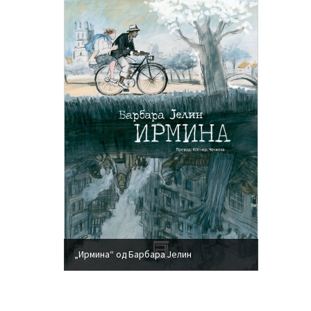
„Ирмина“ од Барбара Јелин