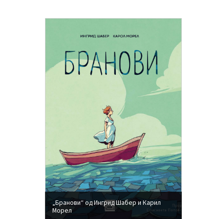
„Бранови“ од Ингрид Шабер и Карил
Морел