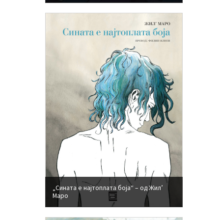
„Сината е најтоплата боја“ – од Жил’
Маро