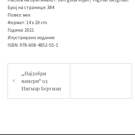
Број на страници: 384
Повез: мек
Формат: 14 x 20 cm
Година: 2021
Илустрирано издание
ISBN: 978-608-4852-55-1
Навигација
„Најдобри
намери“ од
на
Ингмар Бергман
напис