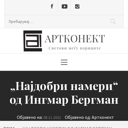
Skip
to
content
Пребарувај
за:
Primary
Menu
„Најдобри намери“
од Ингмар Бергман
Објавено на:
Објавено од:
Артконект
08.11.2021