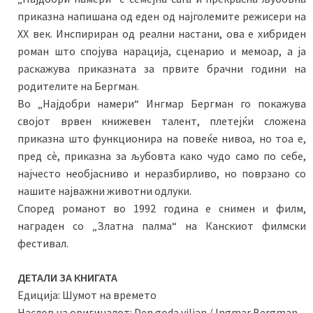
приказна напишана од еден од најголемите режисери на
XX век. Инспириран од реални настани, ова е хибриден
роман што спојува нарација, сценарио и мемоар, а ја
раскажува приказната за првите брачни години на
родителите на Бергман.
Во „Најдобри намери“ Ингмар Бергман го покажува
својот врвен книжевен талент, плетејќи сложена
приказна што функционира на повеќе нивоа, но тоа е,
пред сè, приказна за љубовта како чудо само по себе,
најчесто необјасниво и неразбирливо, но поврзано со
нашите најважни животни одлуки.
Според романот во 1992 година е снимен и филм,
награден со „Златна палма“ на Канскиот филмски
фестивал.
ДЕТАЛИ ЗА КНИГАТА
Едиција: Шумот на времето
Наслов на оригиналот: Den goda viljan / Ingmar Bergman