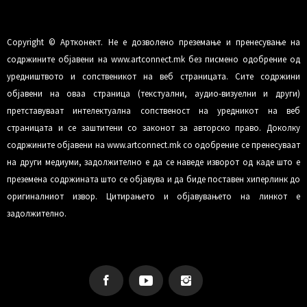
Copyright © Артконект. Не е дозволено преземање и пренесување на
содржините објавени на www.artconnect.mk без писмено одобрение од
уредништвото и сопственикот на веб страницата. Сите содржини
објавени на оваа страница (текстуални, аудио-визуелни и други)
претставуваат интелектуална сопственост на уредникот на веб
страницата и се заштитени со законот за авторско право. Доколку
содржините објавени на www.artconnect.mk со одобрение се пренесуваат
на други медиуми, задолжително е да се наведе изворот од каде што е
преземена содржината што се објавува и да биде поставен хиперлинк до
оригиналниот извор. Цитирањето и објавувањето на линкот е
задолжително.