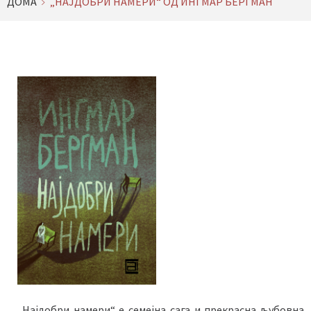
ДОМА
„НАЈДОБРИ НАМЕРИ“ ОД ИНГМАР БЕРГМАН
„Најдобри намери“ е семејна сага и прекрасна љубовна