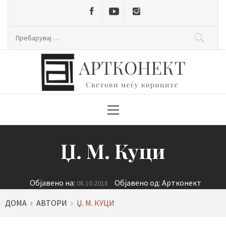
Skip
to
content
Пребарувај
за:
Primary
Menu
Џ. М. Куци
Објавено на:
Објавено од:
Артконект
08.10.2018
ДОМА
АВТОРИ
Џ. М. КУЦИ