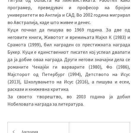
програмер, преведувач и професор на бројни
универзитети во Англија и САД. Во 2002 година мигрирал
во Австралија, каде што живее и денес.
Куци почнал да пишува во 1969 година. За две од
неговите книги, Животот и времињата Мајкл К (1983) и
Срамота (1999), бил награден со престижната награда
Букер. Куци е единствениот писател кој успеал двапати
да ја добие оваа награда. Други негови значајни дела се
романите Чекајќи ги варварите (1980), Фо (1986),
Мајсторот од Петербург (1994), Детството на Исус
(2013), Школувањето на Исус (2016), а пишува и есеи,
раскази и книжевна критика.
За своето творештво, во 2003 година ја добил
Нобеловата награда за литература.
Навигација
Автори