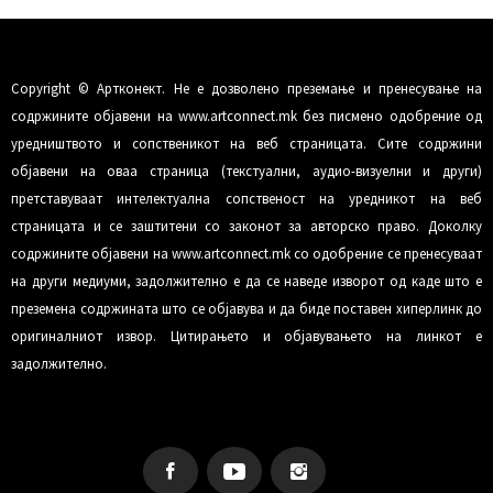
Copyright © Артконект. Не е дозволено преземање и пренесување на
содржините објавени на www.artconnect.mk без писмено одобрение од
уредништвото и сопственикот на веб страницата. Сите содржини
објавени на оваа страница (текстуални, аудио-визуелни и други)
претставуваат интелектуална сопственост на уредникот на веб
страницата и се заштитени со законот за авторско право. Доколку
содржините објавени на www.artconnect.mk со одобрение се пренесуваат
на други медиуми, задолжително е да се наведе изворот од каде што е
преземена содржината што се објавува и да биде поставен хиперлинк до
оригиналниот извор. Цитирањето и објавувањето на линкот е
задолжително.