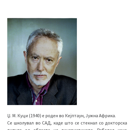
Џ. М. Куци (1940) е роден во Кејптаун, Јужна Африка.
Се школувал во САД, каде што се стекнал со докторска
титула од областа на лингвистиката. Работел како