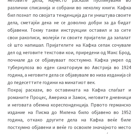
различни списанија и собрани во неколку книги. Кафка
бил познат по својата тенденција да ги уништува своите
дела, сметајќи дека не се доволно добри за да бидат
објавени. Токму такви инструкции оставил и за сите
свои ракописи, молејќи ги своите пријатели да запалат
сè што напишал. Пријателите на Кафка сепак сочувале
дел од неговите текстови кои, приредени од Макс Брод,
почнале да се објавуваат постхумно. Кафка умрел од
туберкулоза во еден санаториум во Австрија во 1924
година, а неговите дела се објавувале во низа изданија сè
до педесеттите години на минатиот век.
Покрај раскази, во оставината на Кафка спаѓаат и
романите Процес, Америка и Замок, неговите дневници
и неговата обемна кореспонденција. Првото германско
издание на Писма до Милена било објавено во 1952
година, откако другите дела на Кафка веќе биле
постхумно објавени и веќе го освоиле значајното место