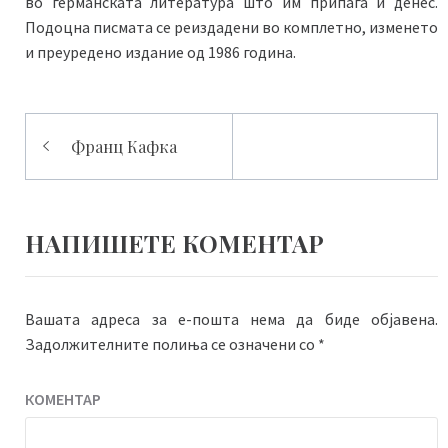
во германската литература што им припаѓа и денес.
Подоцна писмата се реиздадени во комплетно, изменето
и преуредено издание од 1986 година.
Навигација
Франц Кафка
на
напис
НАПИШЕТЕ КОМЕНТАР
Вашата адреса за е-пошта нема да биде објавена.
Задолжителните полиња се означени со
*
КОМЕНТАР