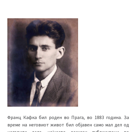
Франц Кафка бил роден во Прага, во 1883 година. За
време на неговиот живот бил објавен само мал дел од
неговите дела, најчесто раскази публикувани во