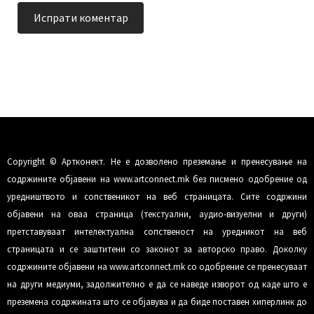
Copyright © Артконект. Не е дозволено преземање и пренесување на
содржините објавени на www.artconnect.mk без писмено одобрение од
уредништвото и сопственикот на веб страницата. Сите содржини
објавени на оваа страница (текстуални, аудио-визуелни и други)
претставуваат интелектуална сопственост на уредникот на веб
страницата и се заштитени со законот за авторско право. Доколку
содржините објавени на www.artconnect.mk со одобрение се пренесуваат
на други медиуми, задолжително е да се наведе изворот од каде што е
преземена содржината што се објавува и да биде поставен хиперлинк до