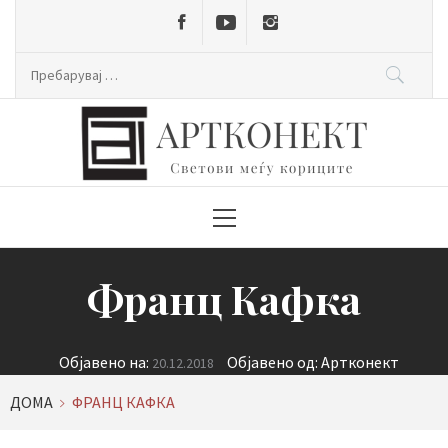
Skip
to
content
Пребарувај
за:
Primary
Menu
Франц Кафка
Објавено на:
Објавено од:
Артконект
20.12.2018
ДОМА
ФРАНЦ КАФКА