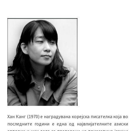
Хан Канг (1970) е наградувана корејска писателка која во
последните години е една од највлијателните азиски
авторки и чии дела се преведени на триесетина јазици