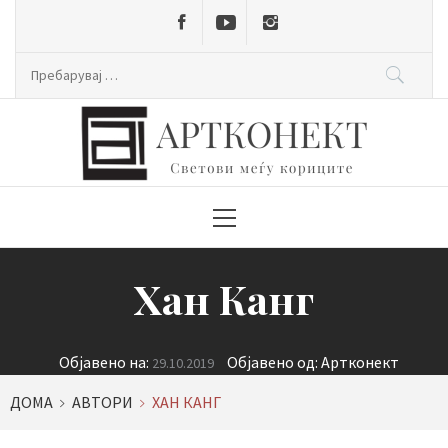
Skip
to
content
Пребарувај
за:
Primary
Menu
Хан Канг
Објавено на:
Објавено од:
Артконект
29.10.2019
ДОМА
АВТОРИ
ХАН КАНГ