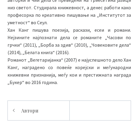
низ светот. Студирала книжевност, а денес работи како
професорка по креативно пишување на „Институтот за
уметност“ во Сеул.
Хан Канг пишува поезија, раскази, есеи и романи.
Нејзините најпознати дела се романите „Часови по
грчки“ (2011), „Борба за здив“ (2010), „Човековите дела“
(2014), „Белата книга“ (2016).
Романот „Вегетаријанка“ (2007) е најуспешното дело Хан
Канг, наградено со повеќе корејски и меѓународни
книжевни признанија, меѓу кои и престижната награда
„Букер“ во 2016 година.
Навигација
Автори
на
напис