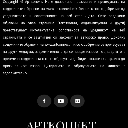
Copyright © Артконект. Не е дозволено преземање и пренесување на
содржините објавени на www.artconnect.mk без писмено одобрение од
уредништвото и сопственикот на веб страницата. Сите содржини
објавени на оваа страница (текстуални, аудио-визуелни и други)
претставуваат интелектуална сопственост на уредникот на веб
страницата и се заштитени со законот за авторско право. Доколку
содржините објавени на www.artconnect.mk со одобрение се пренесуваат
на други медиуми, задолжително е да се наведе изворот од каде што е
преземена содржината што се објавува и да биде поставен хиперлинк до
оригиналниот извор. Цитирањето и објавувањето на линкот е
задолжително.
АРТКОНЕКТ