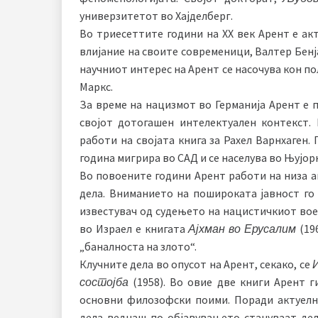
универзитетот во Хајделберг.
Во триесеттите години на XX век Арент е ак
влијание на своите современици, Валтер Бенј
научниот интерес на Арент се насочува кон по
Маркс.
За време на нацизмот во Германија Арент е п
својот дотогашен интелектуален контекст. 
работи на својата книга за Рахел Варнхаген. 
година мигрира во САД и се населува во Њујорк
Во повоените години Арент работи на низа а
дела. Вниманието на пошироката јавност го 
известувач од судењето на нацистичкиот воен
во Израел е книгата
Ајхман во Ерусалим
(196
„баналноста на злото“.
Клучните дела во опусот на Арент, секако, се
состојба
(1958). Во овие две книги Арент г
основни филозофски поими. Поради актуелн
дела веднаш по објавувањето стануваат де