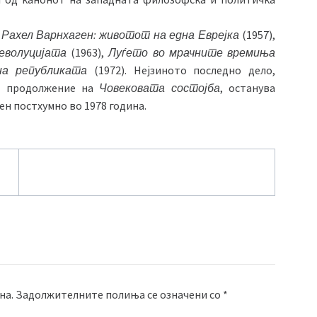
:
Рахел Варнхаген: животот на една Еврејка
(1957),
еволуцијата
(1963),
Луѓето во мрачните времиња
на републиката
(1972). Нејзиното последно дело,
ко продолжение на
Човековата состојба
, останува
ен постхумно во 1978 година.
на.
Задолжителните полиња се означени со
*