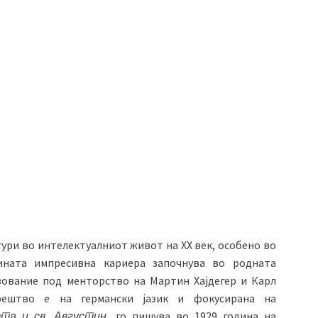
гури во интелектуалниот живот на XX век, особено во
зината импресивна кариера започнува во родната
азование под менторство на Мартин Хајдегер и Карл
рештво е на германски јазик и фокусирана на
та и св. Августин
, го пишува во 1929 година на