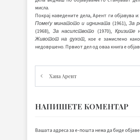
мисла.
Покрај наведените дела, Арент ги објавува и
Помеѓу минатото и иднината
(1961),
За р
(1968),
За насилството
(1970),
Кризите 
Животот на духот
, кое е замислено ка
недовршено. Првиот дел од оваа книга е објав
Навигација
Хана Арент
на
напис
НАПИШЕТЕ КОМЕНТАР
Вашата адреса за е-пошта нема да биде објаве