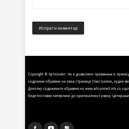
Copyright © Артконект. Не е дозволено преземање и прене
содржини објавени на оваа страница (текстуални, аудио-виз
Доколку содржините објавени на www.artconnect.mk со одоб
биде поставен хиперлинк до оригиналниот извор. Цитирање