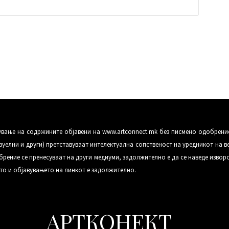
сување на содржините објавени на www.artconnect.mk без писмено одобрени
уелни и други) претставуваат интелектуална сопственост на уредникот на в
рение се пренесуваат на други медиуми, задолжително е да се наведе изворо
то и објавувањето на линкот е задолжително.
АРТКОНЕКТ