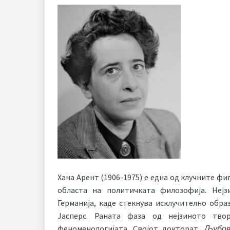
Хана Арент (1906-1975) е една од клучните фи
областа на политичката филозофија. Неј
Германија, каде стекнува исклучително обр
Јасперс. Раната фаза од нејзиното тво
феноменологијата. Својот докторат,
Љубов