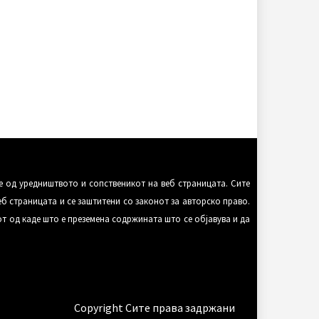
е од уредништвото и сопственикот на веб страницата. Сите
еб страницата и се заштитени со законот за авторско право.
т од каде што е преземена содржината што се објавува и да
Copyright Сите права задржани