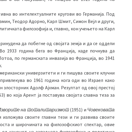
тивна во интелектуалните кругови во Германија. Под
амин, Теодор Адорно, Карл Шмит, Симон Вејл и други,
литичката филозофија и, главно, кон учењето на Карл
ринудена да побегне од својата земја и да се оддели
Во 1933 година бега во Франција, каде почнува да
Потоа, по германската инвазија во Франција, во 1941
.
мерикански универзитети и ги пишува своите клучни
привлекува во 1961 година кога оди во Израел како
 злосторник Адолф Ајхман. Резултат од овој престој
3) во која Арент ја поставува својата славна теза за
Изворите на тоталитаризмот
(1951) и
Човековата
и изложува своите главни тези и ги развива своите
оста и широчината на филозофскиот спектар, овие
л од канонот на западната филозофска и политичка