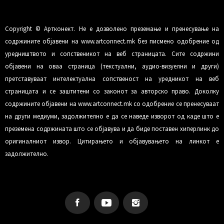
Copyright © Артконект. Не е дозволено преземање и пренесување на
содржините објавени на www.artconnect.mk без писмено одобрение од
уредништвото и сопственикот на веб страницата. Сите содржини
објавени на оваа страница (текстуални, аудио-визуелни и други)
претставуваат интелектуална сопственост на уредникот на веб
страницата и се заштитени со законот за авторско право. Доколку
содржините објавени на www.artconnect.mk со одобрение се пренесуваат
на други медиуми, задолжително е да се наведе изворот од каде што е
преземена содржината што се објавува и да биде поставен хиперлинк до
оригиналниот извор. Цитирањето и објавувањето на линкот е
задолжително.