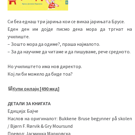
Си беа еднаш три јариња кои се викаа јарињата Брусе.
Еден ден им дојде писмо дека мора да тргнат на
училиште.
– Зошто мора да одиме?, праша најмалото.
– За да научиме да читаме и да пишуваме, рече средното.
Но училиштето има нов директор.
Кој ли би можело да биде тоа?
🛒
Купи онлајн [490 мкд]
ДЕТАЛИ ЗА КНИГАТА
Едиција: Бајче
Наслов на оригиналот: Bukkene Bruse begynner på skolen
/ Bjørn F. Rørvik & Gry Moursund
Превод: Јасминка Марковска