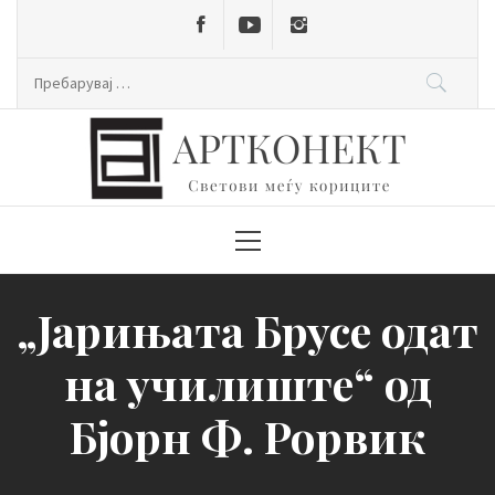
Skip
to
content
Пребарувај
за:
Primary
Menu
„Јарињата Брусе одат
на училиште“ од
Бјорн Ф. Рорвик