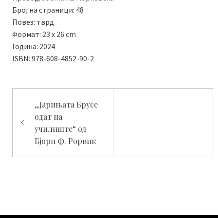
Број на страници: 48
Повез: тврд
Формат: 23 x 26 cm
Година: 2024
ISBN: 978-608-4852-90-2
Навигација
„Јарињата Брусе
одат на
на
училиште“ од
напис
Бјорн Ф. Рорвик